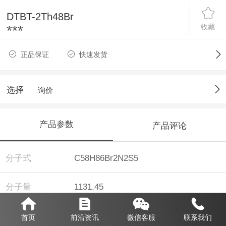
DTBT-2Th48Br
收藏
***
正品保证
快速发货
选择
询价
产品参数
产品评论
分子式
C58H86Br2N2S5
分子量
1131.45
纯度
98%
首页
前沿资讯
微信客服
联系我们