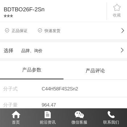
BDTBO26F-2Sn
收藏
***
正品保证
快速发货
选择
品牌、询价
产品参数
产品评论
分子式
C44H58F4S2Sn2
分子量
964.47
纯度
98%
首页
前沿资讯
微信客服
联系我们