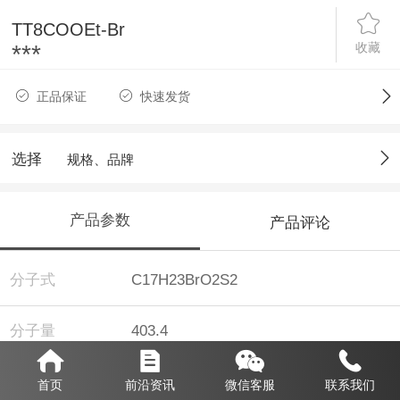
TT8COOEt-Br
收藏
***
正品保证
快速发货
选择
规格、品牌
产品参数
产品评论
分子式
C17H23BrO2S2
分子量
403.4
纯度
98%
首页
前沿资讯
微信客服
联系我们