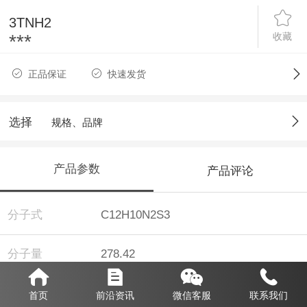
3TNH2
收藏
***
正品保证
快速发货
选择
规格、品牌
产品参数
产品评论
分子式
C12H10N2S3
分子量
278.42
纯度
98%
首页
前沿资讯
微信客服
联系我们