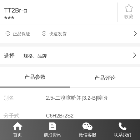
TT2Br-α
收藏
***
正品保证
快速发货
选择
规格、品牌
产品参数
产品评论
别名
2,5-二溴噻吩并[3,2-B]噻吩
分子式
C6H2Br2S2
分子量
298.02
首页
前沿资讯
微信客服
联系我们