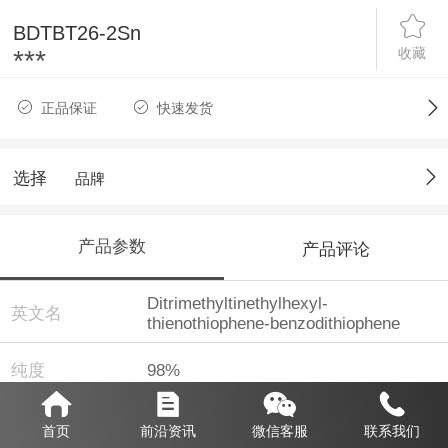
BDTBT26-2Sn
收藏
***
正品保证
快速发货
选择
品牌
产品参数
产品评论
Ditrimethyltinethylhexyl-
英文名
thienothiophene-benzodithiophene
纯度
98%
CAS
1444200-40-1
首页
前沿资讯
微信客服
联系我们